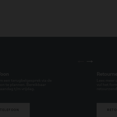
foon
Retourn
om een terugbelgesprek via de
Lees meer o
oon te plannen. Bereikbaar
vul het for
aandag t/m vrijdag.
retourzendi
TELEFOON
RET