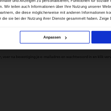
halte und Anzeigen zu personalisieren, Funktionen für soziale 
en. Wir teilen auch Informationen über Ihre Nutzung unserer Webs
rtnern, die diese möglicherweise mit anderen Informationen kom
US website
r die sie bei der Nutzung ihrer Dienste gesammelt haben. Zeige 
No, stay here
Anpassen
voer na bevestiging je e-mailadres en wachtwoord in en klik vervolge