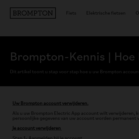
Fiets
Elektrische fietsen
O
Brompton-Kennis | Hoe
Dit artikel toont u stap voor stap hoe u uw Brompton accoun
Uw Brompton account verwijderen.
Als u uw Brompton Electric App account wilt verwijderen, k
persoonlijke gegevens van uw account worden permanent ver
Je account verwijderen
Stap 1- Aanmelden bij je account