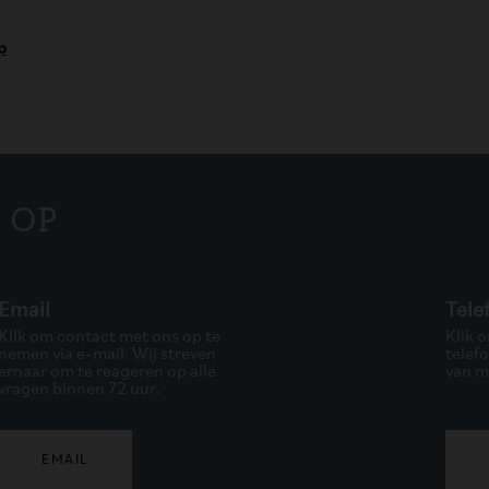
p
 op
Email
Tele
Klik om contact met ons op te
Klik 
nemen via e-mail. Wij streven
telef
ernaar om te reageren op alle
van m
vragen binnen 72 uur.
EMAIL