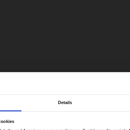
 "Je account verwijderen".
Details
Visiting from the United States?
Cookies
For a better experience, please visit our: