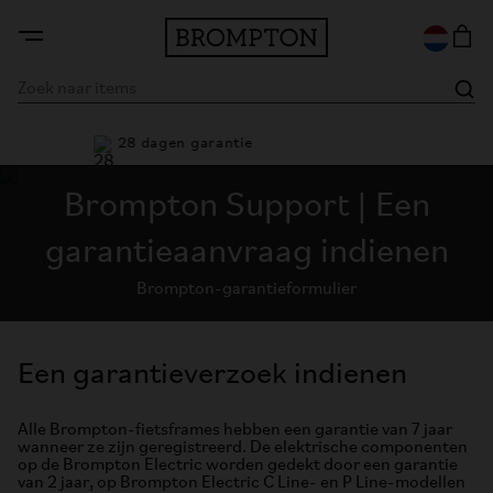
rantie
28 dagen garantie
Brompton Support | Een
garantieaanvraag indienen
Brompton-garantieformulier
Een garantieverzoek indienen
Alle Brompton-fietsframes hebben een garantie van 7 jaar
wanneer ze zijn geregistreerd. De elektrische componenten
op de Brompton Electric worden gedekt door een garantie
van 2 jaar, op Brompton Electric C Line- en P Line-modellen