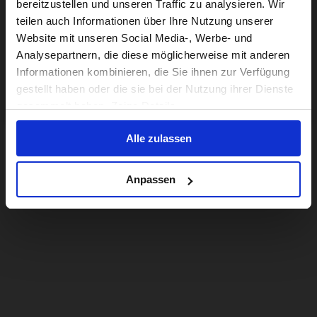
bereitzustellen und unseren Traffic zu analysieren. Wir
For a better experience, please visit our:
teilen auch Informationen über Ihre Nutzung unserer
Website mit unseren Social Media-, Werbe- und
Analysepartnern, die diese möglicherweise mit anderen
US website
Informationen kombinieren, die Sie ihnen zur Verfügung
gestellt haben oder die sie bei der Nutzung ihrer Dienste
No, stay here
gesammelt haben. Zeige Details
Alle zulassen
Anpassen