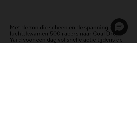
Met de zon die scheen en de spanning in de
lucht, kwamen 500 racers naar Coal Drops
Yard voor een dag vol snelle actie tijdens de
Brompton World Championships. Zoals altijd
was lycra verboden, maar stijl was zeker niet
verboden. De rijders maakten indruk met
hun funky shirts en gekke kostuums, en Chi
Ling Tong won de felbegeerde titel voor
beste outfit.
Na meer dan 10 spannende heats en vijf
rondes op een parcours van 900 meter
kwam er een spannende finale van 10
rondes, waarin de snelste man en vrouw
naar de overwinning fietsten en een op maat
gemaakte BWC-fiets wonnen.
Het weekend werd op zondag met een