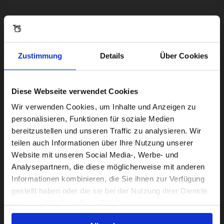
UITVERKOCHT
Zustimmung
Details
Über Cookies
Diese Webseite verwendet Cookies
Visiting from the United States?
Wir verwenden Cookies, um Inhalte und Anzeigen zu
personalisieren, Funktionen für soziale Medien
bereitzustellen und unseren Traffic zu analysieren. Wir
For a better experience, please visit our:
teilen auch Informationen über Ihre Nutzung unserer
Website mit unseren Social Media-, Werbe- und
Analysepartnern, die diese möglicherweise mit anderen
Barbour x Brompton Mens Bromdale Wax
US website
Informationen kombinieren, die Sie ihnen zur Verfügung
Jacket Sage
gestellt haben oder die sie bei der Nutzung ihrer Dienste
549,00€
No, stay here
gesammelt haben. Zeige Details