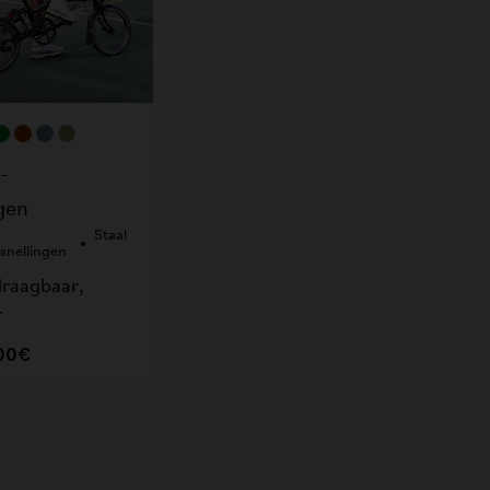
2-
gen
-
Staal
snellingen
raagbaar,
r
,00€