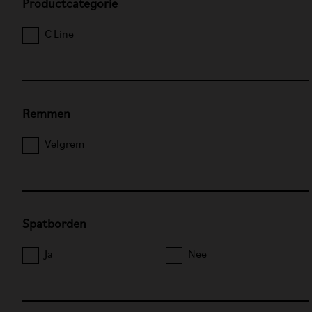
Productcategorie
C Line
Remmen
Velgrem
Spatborden
Ja
Nee