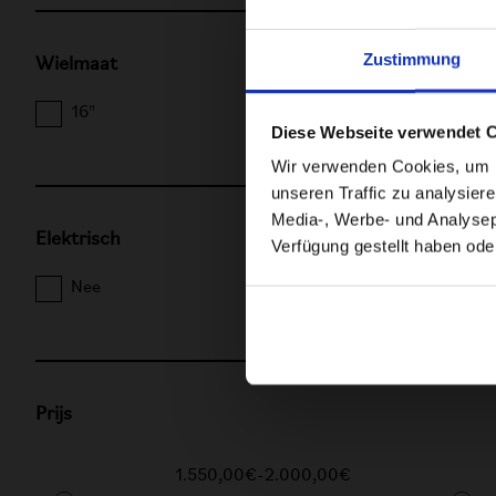
Zustimmung
Wielmaat
16"
Diese Webseite verwendet 
Wir verwenden Cookies, um In
unseren Traffic zu analysier
Media-, Werbe- und Analysepa
Elektrisch
Verfügung gestellt haben ode
Nee
Prijs
1.550,00€
-
2.000,00€