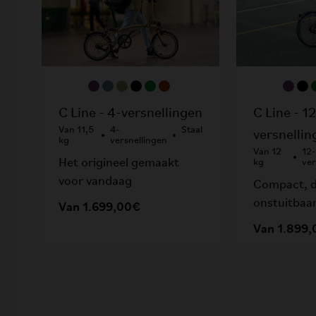
C Line - 1
C Line - 4-versnellingen
Van 11,5
4-
Staal
versnellin
kg
versnellingen
Van 12
12
Het origineel gemaakt
kg
ver
voor vandaag
Compact, d
onstuitbaa
Van 1.699,00€
Van 1.899