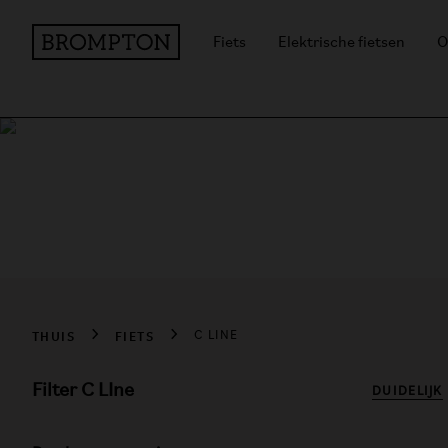
Fiets
Elektrische fietsen
O
Koop de Brompton 
Gratis levering bij alle bestellingen
THUIS
FIETS
C LINE
Filter C LIne
DUIDELIJK