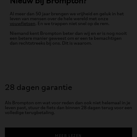
Nieuw bij Brompton?
Al meer dan 50 jaar brengen we vrijheid en geluk in het
leven van mensen over de hele wereld met onze
vouwfietsen
. En we trappen niet snel op de rem.
Niemand kent Brompton beter dan wij en er is nog nooit
een betere manier geweest om er een te bemachtigen
dan rechtstreeks bij ons. Dit is waarom.
28 dagen garantie
Als Brompton om wat voor reden dan ook niet helemaal in je
leven past, stuur de fiets dan binnen 28 dagen terug voor een
volledige terugbetaling.
MEER LEZEN