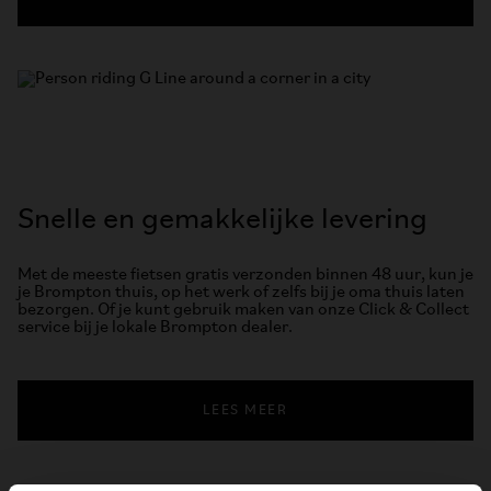
Snelle en gemakkelijke levering
Met de meeste fietsen gratis verzonden binnen 48 uur, kun je
je Brompton thuis, op het werk of zelfs bij je oma thuis laten
bezorgen. Of je kunt gebruik maken van onze Click & Collect
service bij je lokale Brompton dealer.
LEES MEER