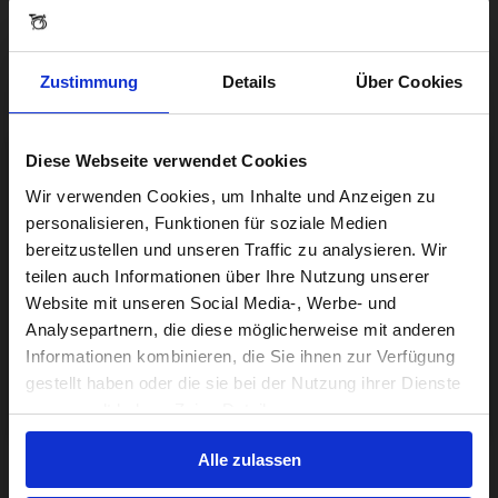
Zustimmung
Details
Über Cookies
Flexibele manieren om te betalen
Diese Webseite verwendet Cookies
Visiting from the United States?
Wir verwenden Cookies, um Inhalte und Anzeigen zu
Wij accepteren alle gangbare betaal- en creditcards.
personalisieren, Funktionen für soziale Medien
bereitzustellen und unseren Traffic zu analysieren. Wir
For a better experience, please visit our:
teilen auch Informationen über Ihre Nutzung unserer
Website mit unseren Social Media-, Werbe- und
Analysepartnern, die diese möglicherweise mit anderen
US website
Informationen kombinieren, die Sie ihnen zur Verfügung
gestellt haben oder die sie bei der Nutzung ihrer Dienste
No, stay here
gesammelt haben. Zeige Details
Nooit ver weg
Alle zulassen
Geniet van een persoonlijke ervaring met een directe lijn naar
onze klantenservice en deskundig advies van de mensen die