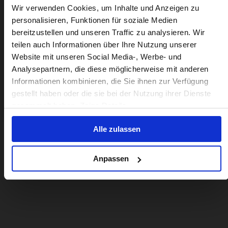
Beoordelingen
Visiting from the United States?
Wir verwenden Cookies, um Inhalte und Anzeigen zu
personalisieren, Funktionen für soziale Medien
bereitzustellen und unseren Traffic zu analysieren. Wir
For a better experience, please visit our:
teilen auch Informationen über Ihre Nutzung unserer
Website mit unseren Social Media-, Werbe- und
Analysepartnern, die diese möglicherweise mit anderen
US website
Informationen kombinieren, die Sie ihnen zur Verfügung
gestellt haben oder die sie bei der Nutzung ihrer Dienste
No, stay here
gesammelt haben. Zeige Details
Alle zulassen
Anpassen