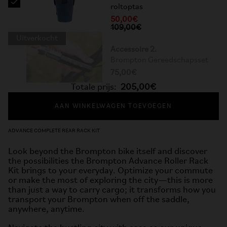
roltoptas
50,00€
109,00€
Uitverkocht
Accessoire 2.
Brompton Gereedschapsset
75,00€
Totale prijs:
205,00€
AAN WINKELWAGEN TOEVOEGEN
ADVANCE COMPLETE REAR RACK KIT
Look beyond the Brompton bike itself and discover
the possibilities the Brompton Advance Roller Rack
Kit brings to your everyday. Optimize your commute
or make the most of exploring the city—this is more
than just a way to carry cargo; it transforms how you
transport your Brompton when off the saddle,
anywhere, anytime.