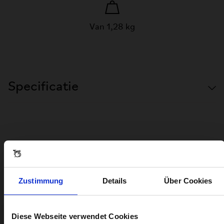
Van 1,28 kg
Specificatie
Recensies en vragen
Zustimmung
Details
Über Cookies
ADVANCE COMPLETE REAR RACK KIT
Diese Webseite verwendet Cookies