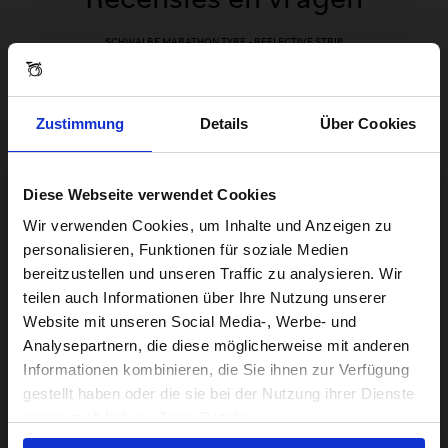
SCHWALBE MARATHON TYRE - REFLECTIVE STRIP
Beoordelingen
Zustimmung
Details
Über Cookies
Diese Webseite verwendet Cookies
Visiting from the United States?
Wir verwenden Cookies, um Inhalte und Anzeigen zu
personalisieren, Funktionen für soziale Medien
bereitzustellen und unseren Traffic zu analysieren. Wir
For a better experience, please visit our:
teilen auch Informationen über Ihre Nutzung unserer
Website mit unseren Social Media-, Werbe- und
Analysepartnern, die diese möglicherweise mit anderen
US website
Informationen kombinieren, die Sie ihnen zur Verfügung
gestellt haben oder die sie bei der Nutzung ihrer Dienste
No, stay here
gesammelt haben. Zeige Details