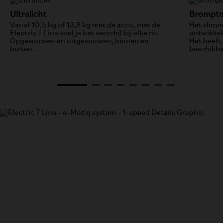
Ultralicht
Brompto
Vanaf 10,5 kg of 13,8 kg met de accu, met de
Het slimm
Electric T Line voel je het verschil bij elke rit.
ontwikke
Opgevouwen en uitgevouwen, binnen en
Het heeft
buiten.
beschikbaa