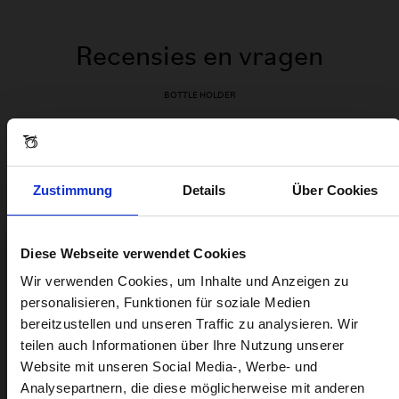
Recensies en vragen
BOTTLE HOLDER
Beoordelingen
Zustimmung
Details
Über Cookies
Diese Webseite verwendet Cookies
Visiting from the United States?
Wir verwenden Cookies, um Inhalte und Anzeigen zu
personalisieren, Funktionen für soziale Medien
bereitzustellen und unseren Traffic zu analysieren. Wir
For a better experience, please visit our:
teilen auch Informationen über Ihre Nutzung unserer
Website mit unseren Social Media-, Werbe- und
Analysepartnern, die diese möglicherweise mit anderen
US website