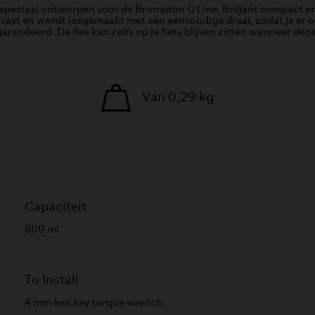
speciaal ontworpen voor de Brompton G Line. Briljant compact e
t vast en wordt losgemaakt met een eenvoudige draai, zodat je er o
egarandeerd. De fles kan zelfs op je fiets blijven zitten wanneer de
Van 0,29 kg
Capaciteit
600 ml
To Install
4 mm hex key torque wrench