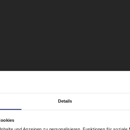
Details
Visiting from the United States?
Cookies
For a better experience, please visit our:
halte und Anzeigen zu personalisieren, Funktionen für soziale 