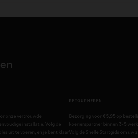
ren
RETOURNEREN
oor onze vertrouwde
Bezorging voor €5,95 op bestel
nvoudige installatie. Volg de
koerierspartner binnen 3-5 werkd
es uit te voeren, en je bent klaar
Volg de Snelle Startgids om uw za