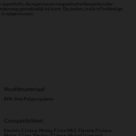
n superlicht, de ingenieuze magnetische flessenhouder
nderweg gemakkelijk bij kunt. Op paden, trails of hobbelige
ze is opgevouwen.
Hoofdmateriaal
BPA-free Polypropylene
Compatibiliteit
Electric C Line e-Motiq, P Line Mk2, Electric P Line e-
Motiq, T Line, Electric T Line e-MotiqG Line and