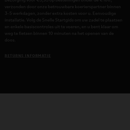
Bezorging voor €5,95 op bestellingen onder de €100,
verzonden door onze betrouwbare koerierspartner binnen
3-5 werkdagen, zonder extra kosten voor u. Eenvoudige
installatie. Volg de Snelle Startgids om uw zadel te plaatsen
en enkele basiscontroles uit te voeren, en u bent klaar om
weg te fietsen binnen 10 minuten na het openen van de
doos.
RETURNS INFORMATIE