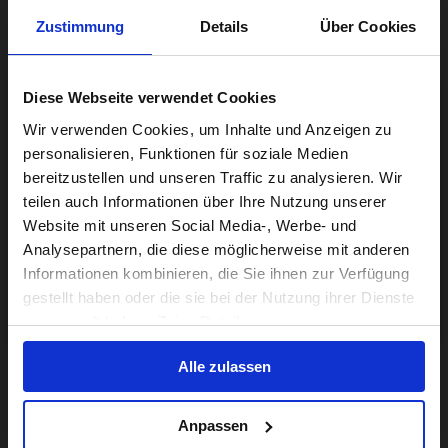
Zustimmung
Details
Über Cookies
Diese Webseite verwendet Cookies
Visiting from the United States?
Wir verwenden Cookies, um Inhalte und Anzeigen zu
personalisieren, Funktionen für soziale Medien
bereitzustellen und unseren Traffic zu analysieren. Wir
For a better experience, please visit our:
teilen auch Informationen über Ihre Nutzung unserer
Website mit unseren Social Media-, Werbe- und
Analysepartnern, die diese möglicherweise mit anderen
US website
Informationen kombinieren, die Sie ihnen zur Verfügung
gestellt haben oder die sie bei der Nutzung ihrer Dienste
No, stay here
gesammelt haben. Zeige Details
Alle zulassen
Anpassen