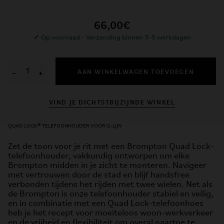
66,00€
✓
Op voorraad - Verzending binnen 3-5 werkdagen
AAN WINKELWAGEN TOEVOEGEN
−
+
VIND JE DICHTSTBIJZIJNDE WINKEL
QUAD LOCK® TELEFOONHOUDER VOOR G-LIJN
Zet de toon voor je rit met een Brompton Quad Lock-
telefoonhouder, vakkundig ontworpen om elke
Brompton midden in je zicht te monteren. Navigeer
met vertrouwen door de stad en blijf handsfree
verbonden tijdens het rijden met twee wielen. Net als
de Brompton is onze telefoonhouder stabiel en veilig,
en in combinatie met een Quad Lock-telefoonhoes
heb je het recept voor moeiteloos woon-werkverkeer
en de vrijheid en flexibiliteit om overal naartoe te