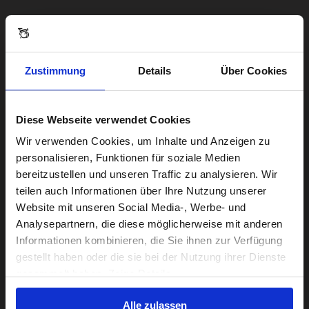
Zustimmung
Details
Über Cookies
Diese Webseite verwendet Cookies
Visiting from the United States?
Wir verwenden Cookies, um Inhalte und Anzeigen zu
personalisieren, Funktionen für soziale Medien
bereitzustellen und unseren Traffic zu analysieren. Wir
For a better experience, please visit our:
teilen auch Informationen über Ihre Nutzung unserer
Website mit unseren Social Media-, Werbe- und
Analysepartnern, die diese möglicherweise mit anderen
US website
Informationen kombinieren, die Sie ihnen zur Verfügung
gestellt haben oder die sie bei der Nutzung ihrer Dienste
No, stay here
gesammelt haben. Zeige Details
Alle zulassen