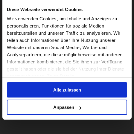
Diese Webseite verwendet Cookies
Visiting from the United States?
Wir verwenden Cookies, um Inhalte und Anzeigen zu
personalisieren, Funktionen für soziale Medien
bereitzustellen und unseren Traffic zu analysieren. Wir
For a better experience, please visit our:
teilen auch Informationen über Ihre Nutzung unserer
Website mit unseren Social Media-, Werbe- und
Analysepartnern, die diese möglicherweise mit anderen
US website
Informationen kombinieren, die Sie ihnen zur Verfügung
gestellt haben oder die sie bei der Nutzung ihrer Dienste
No, stay here
gesammelt haben. Zeige Details
Alle zulassen
Anpassen