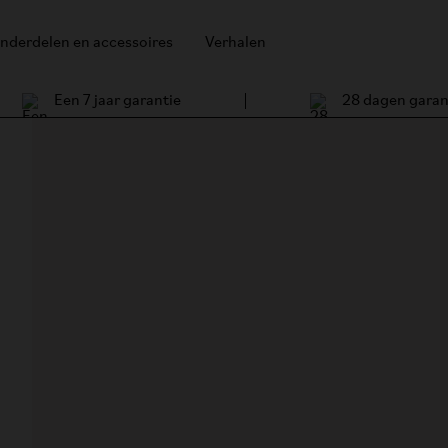
nderdelen en accessoires
Verhalen
Een 7 jaar garantie
28 dagen garan