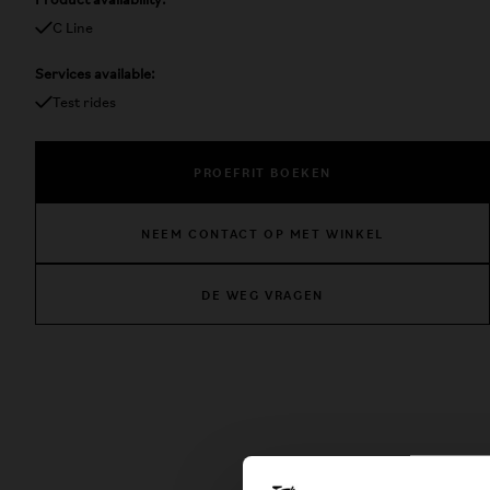
Product availability:
C Line
Services available:
Test rides
PROEFRIT BOEKEN
NEEM CONTACT OP MET WINKEL
DE WEG VRAGEN