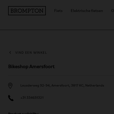
Fiets
Elektrische fietsen
O
VIND EEN WINKEL
Bikeshop Amersfoort
Leusderweg 92-94, Amersfoort, 3817 KC, Netherlands
+31 334651321