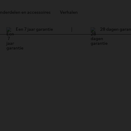
nderdelen en accessoires
Verhalen
Een 7 jaar garantie
28 dagen garan
erhalen
spraken met
 waar zij hun
.