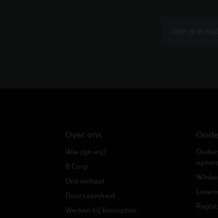
Over ons
Onde
Wie zijn wij?
Onders
opne
B Corp
Winke
Ons verhaal
Leveri
Duurzaamheid
Registr
Werken bij Brompton