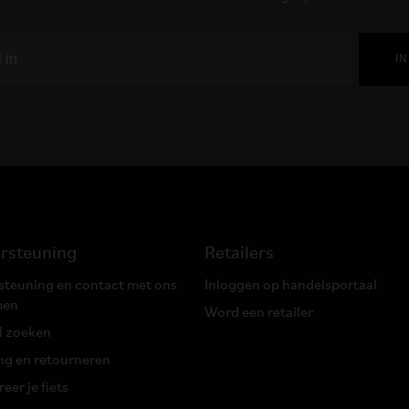
I
rsteuning
Retailers
teuning en contact met ons
Inloggen op handelsportaal
men
Word een retailer
l zoeken
ng en retourneren
eer je fiets