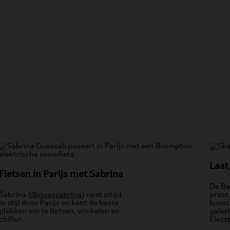
Laat
Fietsen in Parijs met Sabrina
De Be
Sabrina (
@guessabrina
) reist altijd
praat
in stijl door Parijs en kent de beste
kunst
plekken om te fietsen, winkelen en
galer
chillen.
Electr