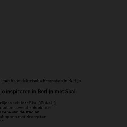
 je inspireren in Berlijn met Skai
rlijnse schilder Skai
(@skai_)
 met ons over de bloeiende
scène van de stad en
iehoppen met Brompton
ic.