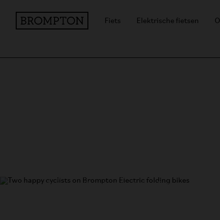
Fiets
Elektrische fietsen
O
Brompton Electric v
Er gaat niets boven verkennen op twee wielen. We 
Brompton Electric rijders in heel Europa om te zien
elektrische fietsen mee naartoe nemen in de steden