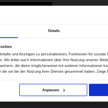
LEES HUN VERHAAL
Details
Visiting from the United States?
Cookies
For a better experience, please visit our:
halte und Anzeigen zu personalisieren, Funktionen für soziale 
en. Wir teilen auch Informationen über Ihre Nutzung unserer Webs
rtnern, die diese möglicherweise mit anderen Informationen kom
US website
r die sie bei der Nutzung ihrer Dienste gesammelt haben. Zeige 
No, stay here
Anpassen