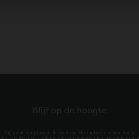
Blijf op de hoogte
Blijf op de hoogte van alles wat met Brompton te maken heeft. 

er te weten over aankomende samenwerkingen, evenementen e