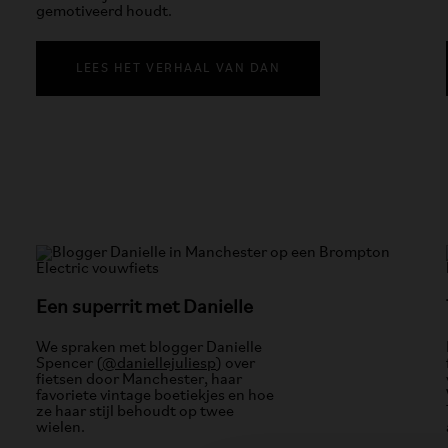
gemotiveerd houdt.
LEES HET VERHAAL VAN DAN
Een superrit met Danielle
We spraken met blogger Danielle
Spencer (
@daniellejuliesp
) over
fietsen door Manchester, haar
favoriete vintage boetiekjes en hoe
ze haar stijl behoudt op twee
wielen.