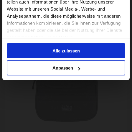
For a better experience, please visit our:
teilen auch Informationen über Ihre Nutzung unserer
Website mit unseren Social Media-, Werbe- und
Analysepartnern, die diese möglicherweise mit anderen
US website
Informationen kombinieren, die Sie ihnen zur Verfügung
Schwalbe Kojak Tyre 32-349 With Kevlar Bead
gestellt haben oder die sie bei der Nutzung ihrer Dienste
No, stay here
49,00€
gesammelt haben. Zeige Details
Alle zulassen
UITVERKOCHT
Anpassen