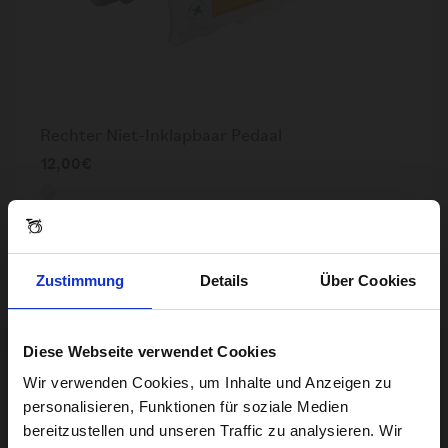
Rechter Niet-Inklapbaar Pedaal
12,00€
Zustimmung
Details
Über Cookies
Diese Webseite verwendet Cookies
Visiting from the United States?
Wir verwenden Cookies, um Inhalte und Anzeigen zu
personalisieren, Funktionen für soziale Medien
bereitzustellen und unseren Traffic zu analysieren. Wir