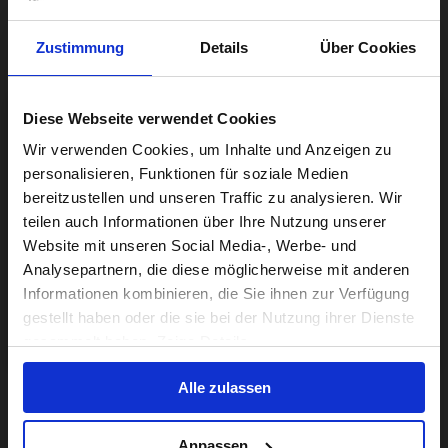
Van 13,9 kg
8-versnellingen
Staal
Zustimmung
Details
Über Cookies
De meest capabele Brompton ooit. Multi-terrein,
Grotere 20” wielen.
Van 2.849,00€
Diese Webseite verwendet Cookies
Visiting from the United States?
Wir verwenden Cookies, um Inhalte und Anzeigen zu
personalisieren, Funktionen für soziale Medien
bereitzustellen und unseren Traffic zu analysieren. Wir
For a better experience, please visit our:
teilen auch Informationen über Ihre Nutzung unserer
Website mit unseren Social Media-, Werbe- und
Analysepartnern, die diese möglicherweise mit anderen
US website
Informationen kombinieren, die Sie ihnen zur Verfügung
gestellt haben oder die sie bei der Nutzung ihrer Dienste
No, stay here
gesammelt haben. Zeige Details
Alle zulassen
Anpassen