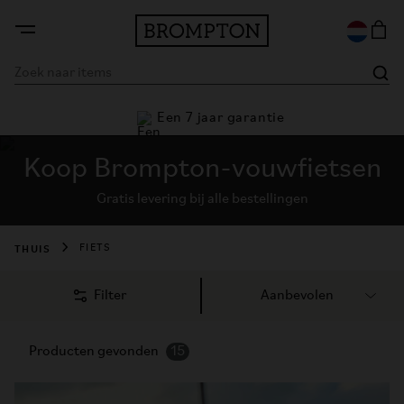
tie
28 dagen garantie
Koop Brompton-vouwfietsen
Gratis levering bij alle bestellingen
THUIS
FIETS
Filter
Producten gevonden
15