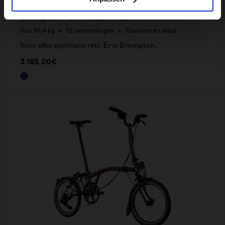
Brompton Paris Edition P Line
Van 10,4 kg
12 versnellingen
Titanium en staal
Voor elke sportieve reis. Er is Brompton.
3.165,00€