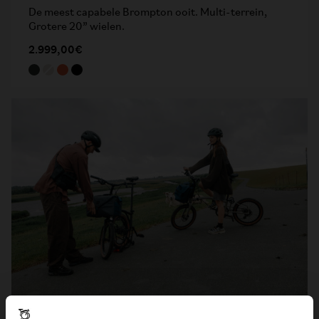
De meest capabele Brompton ooit. Multi-terrein,
Grotere 20” wielen.
2.999,00€
G Line - 8-versnellingen